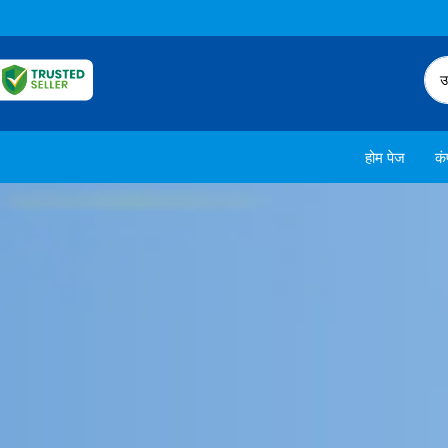
उ
होम पेज
कं